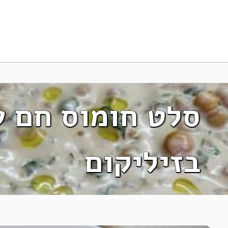
סלט חומוס חם ע
בזיליקום