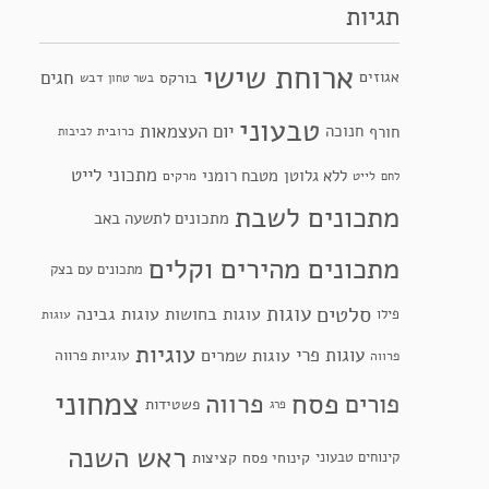
תגיות
ארוחת שישי
חגים
אגוזים
בורקס
דבש
בשר טחון
טבעוני
יום העצמאות
חנוכה
חורף
כרובית
לביבות
מתכוני לייט
ללא גלוטן
מטבח רומני
לייט
מרקים
לחם
מתכונים לשבת
מתכונים לתשעה באב
מתכונים מהירים וקלים
מתכונים עם בצק
סלטים
עוגות
עוגות בחושות
עוגות גבינה
פילו
עוגות
עוגיות
עוגות פרי
עוגות שמרים
עוגיות פרווה
פרווה
צמחוני
פסח
פרווה
פורים
פשטידות
פרג
ראש השנה
קינוחי פסח
קינוחים טבעוני
קציצות