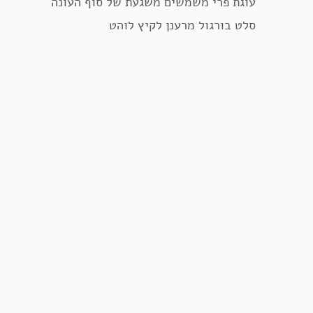
עוגת פרי משמשים משגעת של סוף העונה
סלט בורגול מרענן לקיץ לוהט