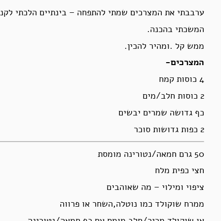
ערבבתי את המצרכים שמתי להתפחה – בינתיים הלכתי לקני
המשכתי בהכנה.
ממש קל .ומהיר להכין.
המצרכים-
4 כוסות קמח
2 כוסות חלב/מים
כף גדושה שמרים יבשים
2 כפות גדושות סוכר
50 גרם חמאה/נטורינה מומסת
חצי כפית מלח
ציפוי ומילוי – מה שאוהבים
ממרח שוקולד כמו נוטלה,השחר או פרווה
או שוקולד מריר/חלב מומס עם כף חמאה/נטורינה