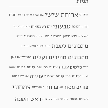
תגיות
ארוחת שישי
חגים
אגוזים
בורקס
דבש
בשר טחון
טבעוני
יום העצמאות
חנוכה
חורף
כרובית
לביבות
מתכוני לייט
ללא גלוטן
מטבח רומני
לייט
מרקים
לחם
מתכונים לשבת
מתכונים לתשעה באב
מתכונים מהירים וקלים
מתכונים עם בצק
סלטים
עוגות
עוגות בחושות
עוגות גבינה
פילו
עוגות
עוגיות
עוגות פרי
עוגות שמרים
עוגיות פרווה
פרווה
צמחוני
פסח
פרווה
פורים
פשטידות
פרג
ראש השנה
קינוחי פסח
קינוחים טבעוני
קציצות