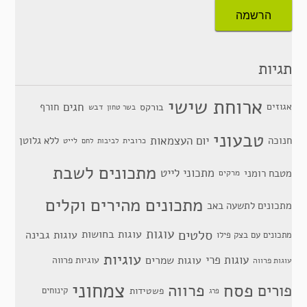
תגיות
ארוחת שישי
חגים
אגוזים
חורף
בורקס
דבש
בשר טחון
טבעוני
יום העצמאות
חנוכה
ללא גלוטן
כרובית
לייט
לביבות
לחם
מתכונים לשבת
מתכוני לייט
מטבח רומני
מרקים
מתכונים מהירים וקלים
מתכונים לתשעה באב
סלטים
עוגות
עוגות בחושות
עוגות גבינה
מתכונים עם בצק פילו
עוגיות
עוגות פרי
עוגות שמרים
עוגיות פרווה
עוגות פרווה
צמחוני
פסח
פרווה
פורים
פשטידות
קינוחים
פרג