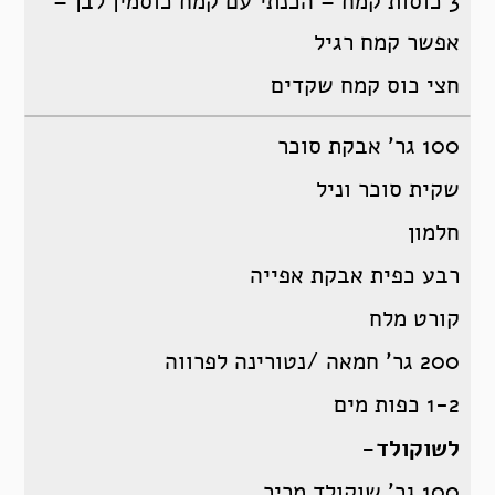
3 כוסות קמח – הכנתי עם קמח כוסמין לבן –
אפשר קמח רגיל
חצי כוס קמח שקדים
100 גר’ אבקת סוכר
שקית סוכר וניל
חלמון
רבע כפית אבקת אפייה
קורט מלח
200 גר’ חמאה /נטורינה לפרווה
1-2 כפות מים
לשוקולד-
100 גר’ שוקולד מריר