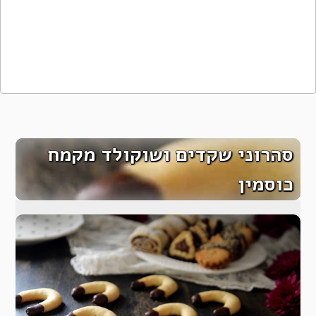
סהרוני שקדים ושוקולד מקמח
כוסמין