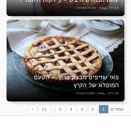
8 ביולי, 2024
•
מתנות קטנות
•
פאי שזיפים מבצק פריך – הטעם
המופלא של הקיץ
30 ביוני, 2024
•
מתנות קטנות
•
עמודים:
1
2
3
4
5
...
11
»