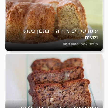
עוגת שקדים מהירה – מתכון פשוט
וטעים
13 ביולי, 2024
•
מתנות קטנות
•
עוגת תפוחים ודבש – 5 דקות ולתנור !