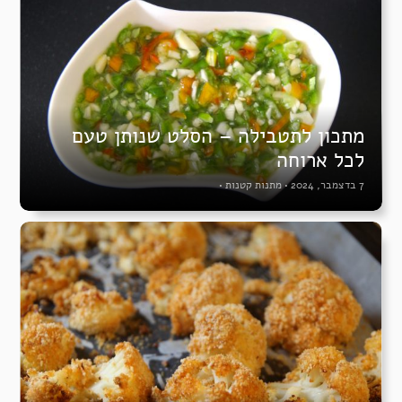
מתכון לתטבילה – הסלט שנותן טעם
לכל ארוחה
7 בדצמבר, 2024
•
מתנות קטנות
•