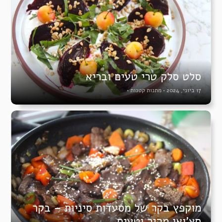
סלט סלק טרי טעים ובריא
17 ביוני, 2024
•
מתנות קטנות
•
מוקפץ בקר של מסעדות סיניות – בקר
סצ’ואן מהיר וטעים