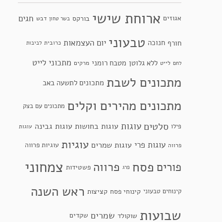
ארוחת שישי
חגים
אגוזים
בורקס
דבש
בשר טחון
טבעוני
יום העצמאות
חנוכה
חורף
כרובית
לביבות
מתכוני לייט
ללא גלוטן
מטבח רומני
לייט
מרקים
לחם
מתכונים לשבת
מתכונים לתשעה באב
מתכונים מהירים וקלים
מתכונים עם בצק
סלטים
עוגות
עוגות בחושות
עוגות גבינה
פילו
עוגות
עוגיות
עוגות פרי
עוגות שמרים
עוגיות פרווה
פרווה
צמחוני
פסח
פרווה
פורים
פשטידות
פרג
ראש השנה
קינוחי פסח
קינוחים טבעוני
קציצות
שבועות
שמרים
שקדים
שוקולד