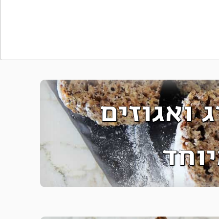
 ואגוזים
וחד