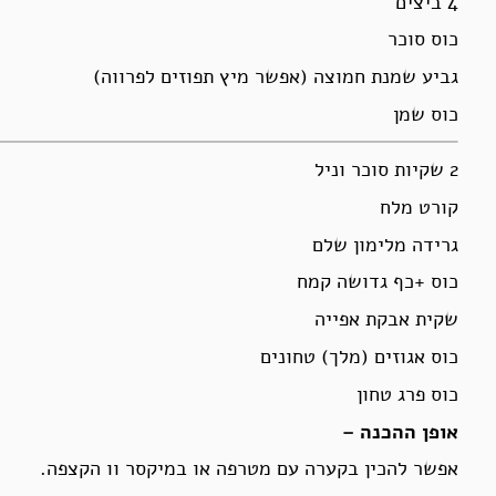
4 ביצים
כוס סוכר
גביע שמנת חמוצה (אפשר מיץ תפוזים לפרווה)
כוס שמן
2 שקיות סוכר וניל
קורט מלח
גרידה מלימון שלם
כוס +כף גדושה קמח
שקית אבקת אפייה
כוס אגוזים (מלך) טחונים
כוס פרג טחון
אופן ההכנה –
אפשר להכין בקערה עם מטרפה או במיקסר וו הקצפה.