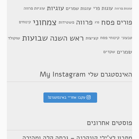
עוגיות
עוגות פרי
עוגות שמרים
עוגיות פרווה
עוגות פרווה
צמחוני
פסח
פרווה
פורים
פשטידות
קינוחים
פרג
שבועות
ראש השנה
קינוחי פסח
טבעוני
קציצות
שוקולד
שמרים
שקדים
האינסטגרם שלי My Instagram
עקבו אחריי באינסטגרם!
פוסטים אחרונים
מתכון לצ’ילי קונקרנה – גרסה קלה ומהירה