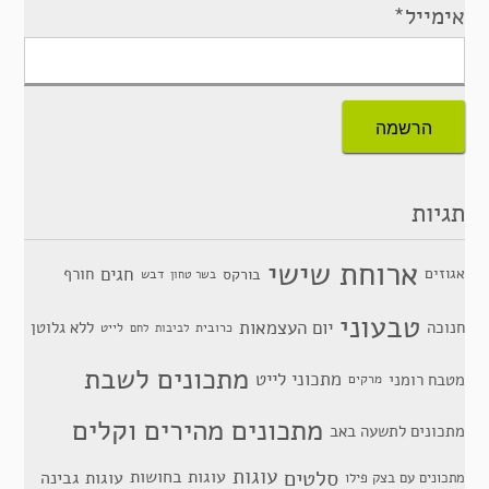
אימייל*
תגיות
ארוחת שישי
חגים
אגוזים
חורף
בורקס
דבש
בשר טחון
טבעוני
יום העצמאות
חנוכה
ללא גלוטן
כרובית
לייט
לביבות
לחם
מתכונים לשבת
מתכוני לייט
מטבח רומני
מרקים
מתכונים מהירים וקלים
מתכונים לתשעה באב
סלטים
עוגות
עוגות בחושות
עוגות גבינה
מתכונים עם בצק פילו