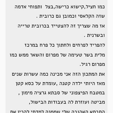
כמו חציל,קישוא כרישה,בצל ותפוחי אדמה
שזה הקלאסי וכמובן גם כרובית .
אז מה שצריך זה להצטייד בכרובית טרייה
ובשרנית .
להפריד לפרחים ולחתוך כל פרח במרכז
מלית בשר טעימה של מפרום והשאר ממש כמו
מפרום רגיל.
את המתכון הזה אני מכינה כמה עשרות שנים
מאז היותי ילדה קטנה ,עומדת על כסא קטן
במטבח הפיצפוני של סבתא גרציה מימון ,
מביטה ועוזרת לה בעבודות הבישול,
הסבתא האהובה שלי שממנה למדתי להכין את