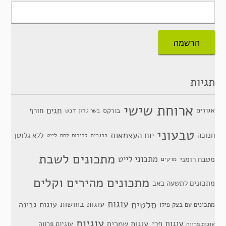
תגיות
ארוחת שישי
חגים
אגוזים
חורף
בורקס
דבש
בשר טחון
טבעוני
יום העצמאות
חנוכה
ללא גלוטן
כרובית
לייט
לביבות
לחם
מתכונים לשבת
מתכוני לייט
מטבח רומני
מרקים
מתכונים מהירים וקלים
מתכונים לתשעה באב
סלטים
עוגות
עוגות בחושות
עוגות גבינה
מתכונים עם בצק פילו
עוגיות
עוגות פרי
עוגות שמרים
עוגיות פרווה
עוגות פרווה