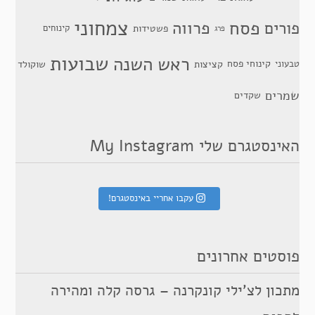
צמחוני
פסח
פרווה
פורים
פשטידות
קינוחים
פרג
שבועות
ראש השנה
קינוחי פסח
טבעוני
קציצות
שוקולד
שמרים
שקדים
האינסטגרם שלי My Instagram
עקבו אחריי באינסטגרם!
פוסטים אחרונים
מתכון לצ’ילי קונקרנה – גרסה קלה ומהירה