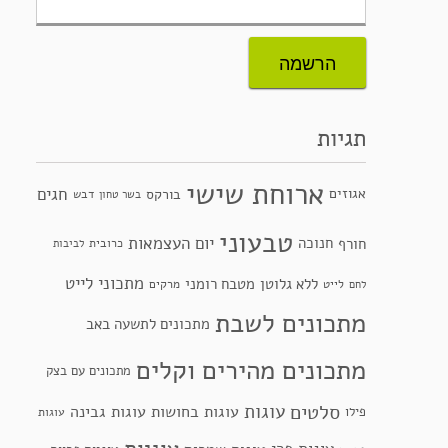
תגיות
ארוחת שישי
חגים
אגוזים
בורקס
דבש
בשר טחון
טבעוני
יום העצמאות
חנוכה
חורף
כרובית
לביבות
מתכוני לייט
ללא גלוטן
מטבח רומני
לייט
מרקים
לחם
מתכונים לשבת
מתכונים לתשעה באב
מתכונים מהירים וקלים
מתכונים עם בצק
סלטים
עוגות
עוגות בחושות
עוגות גבינה
פילו
עוגות