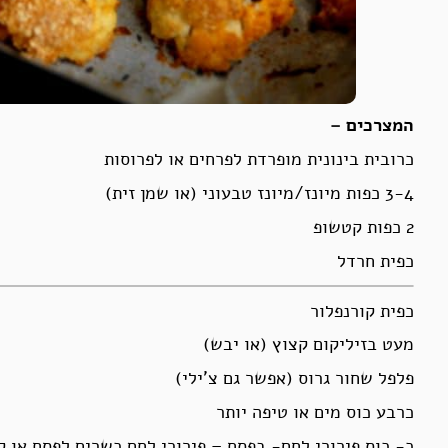
המצרכים –
כרובית בינונית מופרדת לפרחים או לפרוסות
3-4 כפות מיונז/מיונז טבעוני (או שמן זית)
2 כפות קטשופ
כפית חרדל
כפית קורנפלור
מעט בזיליקום קצוץ (או יבש)
פלפל שחור גרוס (אפשר גם צ’ילי)
כרבע כוס מים או טיפה יותר
כ- כוס פירורי לחם- בפסח – פירורי לחם כשרים לפסח או 