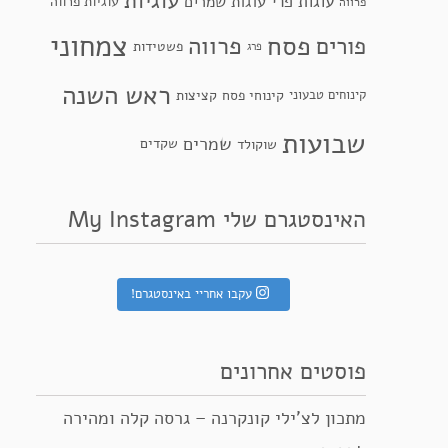
עוגיות
עוגות פרי
עוגות שמרים
עוגיות פרווה
פרווה
צמחוני
פסח
פרווה
פורים
פשטידות
פרג
ראש השנה
קינוחי פסח
קינוחים טבעוני
קציצות
שבועות
שמרים
שקדים
שוקולד
האינסטגרם שלי My Instagram
עקבו אחריי באינסטגרם!
פוסטים אחרונים
מתכון לצ’ילי קונקרנה – גרסה קלה ומהירה