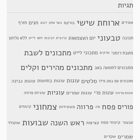
תגיות
ארוחת שישי
חגים
אגוזים
חורף
בורקס
דבש
בשר טחון
טבעוני
יום העצמאות
חנוכה
ללא גלוטן
כרובית
לייט
לביבות
לחם
מתכונים לשבת
מתכוני לייט
מטבח רומני
מרקים
מתכונים מהירים וקלים
מתכונים לתשעה באב
סלטים
עוגות
עוגות בחושות
עוגות גבינה
מתכונים עם בצק פילו
עוגיות
עוגות פרי
עוגות שמרים
עוגיות פרווה
עוגות פרווה
צמחוני
פסח
פרווה
פורים
פשטידות
קינוחים
פרג
שבועות
ראש השנה
קינוחי פסח
טבעוני
קציצות
שוקולד
שמרים
שקדים