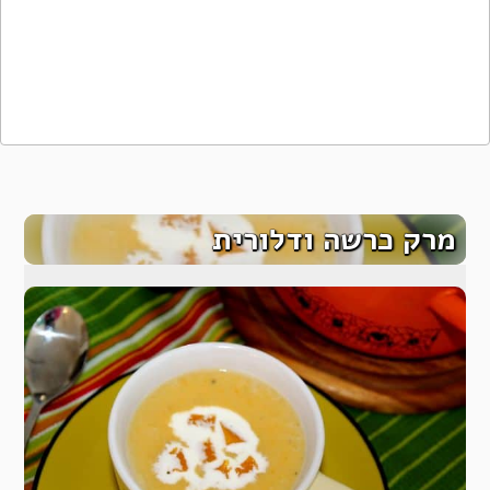
מרק כרשה ודלורית