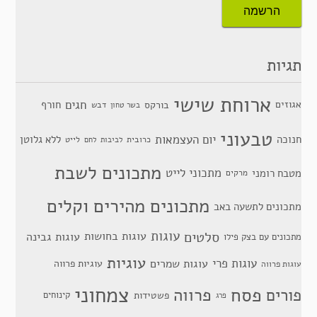
תגיות
ארוחת שישי
חגים
אגוזים
חורף
בורקס
דבש
בשר טחון
טבעוני
יום העצמאות
חנוכה
ללא גלוטן
כרובית
לייט
לביבות
לחם
מתכונים לשבת
מתכוני לייט
מטבח רומני
מרקים
מתכונים מהירים וקלים
מתכונים לתשעה באב
סלטים
עוגות
עוגות בחושות
עוגות גבינה
מתכונים עם בצק פילו
עוגיות
עוגות פרי
עוגות שמרים
עוגיות פרווה
עוגות פרווה
צמחוני
פסח
פרווה
פורים
פשטידות
קינוחים
פרג