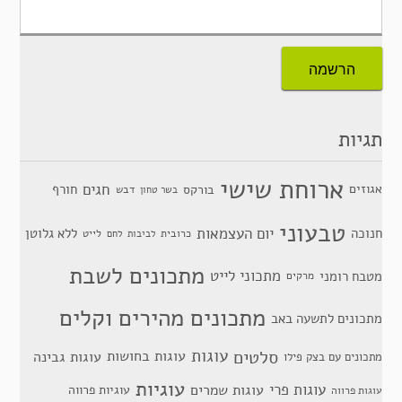
תגיות
ארוחת שישי
חגים
אגוזים
חורף
בורקס
דבש
בשר טחון
טבעוני
יום העצמאות
חנוכה
ללא גלוטן
כרובית
לייט
לביבות
לחם
מתכונים לשבת
מתכוני לייט
מטבח רומני
מרקים
מתכונים מהירים וקלים
מתכונים לתשעה באב
סלטים
עוגות
עוגות בחושות
עוגות גבינה
מתכונים עם בצק פילו
עוגיות
עוגות פרי
עוגות שמרים
עוגיות פרווה
עוגות פרווה