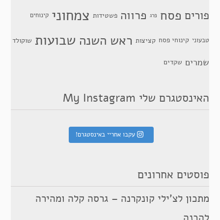
צמחוני
פסח
פרווה
פורים
פשטידות
קינוחים
פרג
שבועות
ראש השנה
קינוחי פסח
טבעוני
קציצות
שוקולד
שמרים
שקדים
האינסטגרם שלי My Instagram
עקבו אחריי באינסטגרם!
פוסטים אחרונים
מתכון לצ’ילי קונקרנה – גרסה קלה ומהירה
להכנה