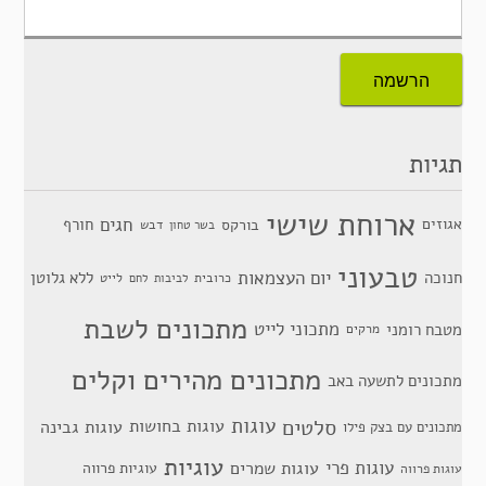
תגיות
ארוחת שישי
חגים
אגוזים
חורף
בורקס
דבש
בשר טחון
טבעוני
יום העצמאות
חנוכה
ללא גלוטן
כרובית
לייט
לביבות
לחם
מתכונים לשבת
מתכוני לייט
מטבח רומני
מרקים
מתכונים מהירים וקלים
מתכונים לתשעה באב
סלטים
עוגות
עוגות בחושות
עוגות גבינה
מתכונים עם בצק פילו
עוגיות
עוגות פרי
עוגות שמרים
עוגיות פרווה
עוגות פרווה