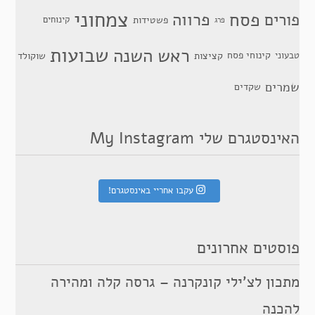
צמחוני
פסח
פרווה
פורים
פשטידות
קינוחים
פרג
שבועות
ראש השנה
קינוחי פסח
טבעוני
קציצות
שוקולד
שמרים
שקדים
האינסטגרם שלי My Instagram
עקבו אחריי באינסטגרם!
פוסטים אחרונים
מתכון לצ’ילי קונקרנה – גרסה קלה ומהירה
להכנה