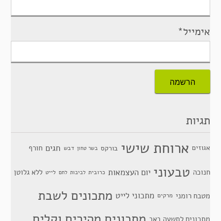
אימייל*
תגיות
ארוחת שישי
חגים
אגוזים
חורף
בורקס
דבש
בשר טחון
טבעוני
יום העצמאות
חנוכה
ללא גלוטן
כרובית
לייט
לביבות
לחם
מתכונים לשבת
מתכוני לייט
מטבח רומני
מרקים
מתכונים מהירים וקלים
מתכונים לתשעה באב