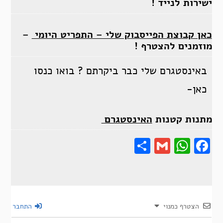
ישירות לנייד !
כאן קבוצת הפייסבוק שלי – התפריט היומי
–
מוזמנים להצטרף !
באינסטגרם שלי כבר ביקרתם ? בואו כנסו
כאן-
מתנות קטנות
האינסטגרם
Share
Gmail
Wha
F
הצטרף כמנוי
התחבר