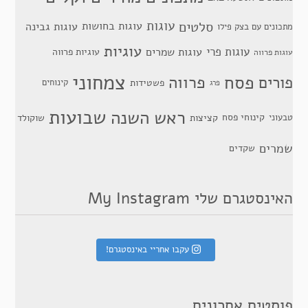
סלטים
עוגות
עוגות בחושות
עוגות גבינה
מתכונים עם בצק פילו
עוגיות
עוגות פרי
עוגות שמרים
עוגיות פרווה
עוגות פרווה
צמחוני
פסח
פרווה
פורים
פשטידות
קינוחים
פרג
שבועות
ראש השנה
קינוחי פסח
טבעוני
קציצות
שוקולד
שמרים
שקדים
האינסטגרם שלי My Instagram
עקבו אחריי באינסטגרם!
פוסטים אחרונים