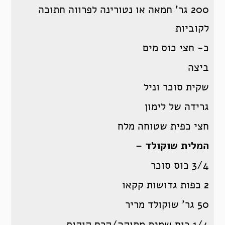
200 גר’ חמאה או נטורינה לפרווה חתוכה
לקוביות
כ- חצי כוס מים
ביצה
שקית סוכר וניל
גרידה של לימון
חצי כפית שטוחה מלח
המלית שוקולד –
3/4 כוס סוכר
2 כפות גדושות קקאו
50 גר’ שוקולד מריר
1/4 כוס שמנת מתוקה/קרם קוקוס