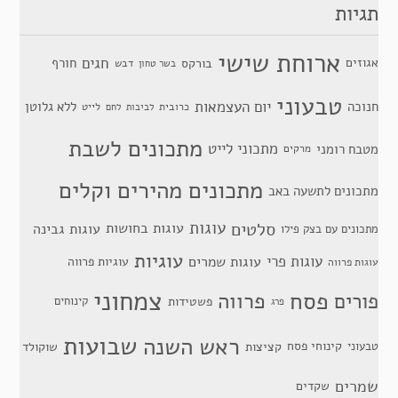
תגיות
ארוחת שישי
חגים
אגוזים
חורף
בורקס
דבש
בשר טחון
טבעוני
יום העצמאות
חנוכה
ללא גלוטן
כרובית
לייט
לביבות
לחם
מתכונים לשבת
מתכוני לייט
מטבח רומני
מרקים
מתכונים מהירים וקלים
מתכונים לתשעה באב
סלטים
עוגות
עוגות בחושות
עוגות גבינה
מתכונים עם בצק פילו
עוגיות
עוגות פרי
עוגות שמרים
עוגיות פרווה
עוגות פרווה
צמחוני
פסח
פרווה
פורים
פשטידות
קינוחים
פרג
שבועות
ראש השנה
קינוחי פסח
טבעוני
קציצות
שוקולד
שמרים
שקדים