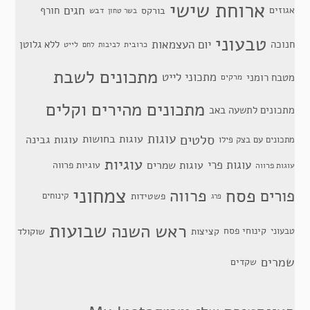
ארוחת שישי
חגים
אגוזים
חורף
בורקס
דבש
בשר טחון
טבעוני
יום העצמאות
חנוכה
ללא גלוטן
כרובית
לייט
לביבות
לחם
מתכונים לשבת
מתכוני לייט
מטבח רומני
מרקים
מתכונים מהירים וקלים
מתכונים לתשעה באב
סלטים
עוגות
עוגות בחושות
עוגות גבינה
מתכונים עם בצק פילו
עוגיות
עוגות פרי
עוגות שמרים
עוגיות פרווה
עוגות פרווה
צמחוני
פסח
פרווה
פורים
פשטידות
קינוחים
פרג
שבועות
ראש השנה
קינוחי פסח
טבעוני
קציצות
שוקולד
שמרים
שקדים