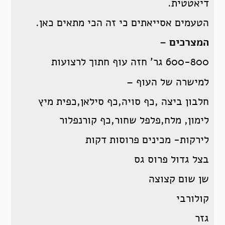
דיאטטית.
הטעמים אסייאתים כי זה הכי מתאים כאן.
המצרכים –
600-800 גר’ חזה עוף חתוך לרצועות
למישרה של העוף –
חלבון ביצה ,כף סויה,כף סילאן,כפית מיץ
לימון, מלח,פלפל שחור,כף קורנפלור
לירקות- מכינים פרוסות דקות
בצל גדול פרוס גס
שן שום קצוצה
קולורבי
גזר