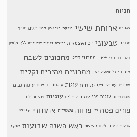
תגיות
ארוחת שישי
חגים
אגוזים
חורף
בורקס
דבש
בשר טחון
טבעוני
יום העצמאות
חנוכה
ללא גלוטן
כרובית
לייט
לביבות
לחם
מתכונים לשבת
מתכוני לייט
מטבח רומני
מרקים
מתכונים מהירים וקלים
מתכונים לתשעה באב
סלטים
עוגות
עוגות בחושות
עוגות גבינה
מתכונים עם בצק פילו
עוגיות
עוגות פרי
עוגות שמרים
עוגיות פרווה
עוגות פרווה
צמחוני
פסח
פרווה
פורים
פשטידות
קינוחים
פרג
שבועות
ראש השנה
קינוחי פסח
טבעוני
קציצות
שוקולד