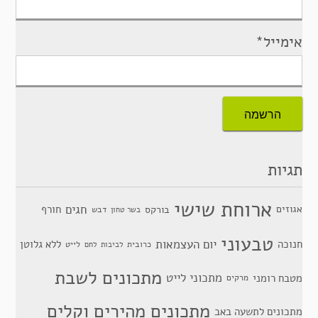
אימייל*
תגיות
ארוחת שישי
חגים
אגוזים
חורף
בורקס
דבש
בשר טחון
טבעוני
יום העצמאות
חנוכה
ללא גלוטן
כרובית
לייט
לביבות
לחם
מתכונים לשבת
מתכוני לייט
מטבח רומני
מרקים
מתכונים מהירים וקלים
מתכונים לתשעה באב