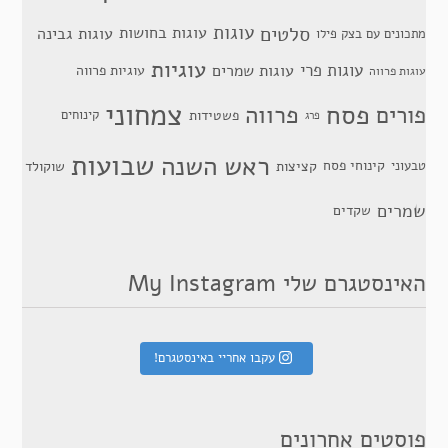
סלטים
עוגות
עוגות בחושות
עוגות גבינה
מתכונים עם בצק פילו
עוגיות
עוגות פרי
עוגות שמרים
עוגיות פרווה
עוגות פרווה
צמחוני
פסח
פרווה
פורים
פשטידות
קינוחים
פרג
שבועות
ראש השנה
קינוחי פסח
טבעוני
קציצות
שוקולד
שמרים
שקדים
האינסטגרם שלי My Instagram
עקבו אחריי באינסטגרם!
פוסטים אחרונים