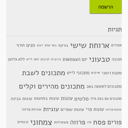
תגיות
ארוחת שישי
חגים
אגוזים
חורף
בורקס
דבש
בשר טחון
טבעוני
יום העצמאות
חנוכה
ללא גלוטן
כרובית
לייט
לביבות
לחם
מתכונים לשבת
מתכוני לייט
מטבח רומני
מרקים
מתכונים מהירים וקלים
מתכונים לתשעה באב
סלטים
עוגות
עוגות בחושות
עוגות גבינה
מתכונים עם בצק פילו
עוגיות
עוגות פרי
עוגות שמרים
עוגיות פרווה
עוגות פרווה
צמחוני
פסח
פרווה
פורים
פשטידות
קינוחים
פרג