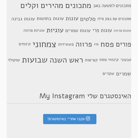
מתכונים מהירים וקלים
מתכונים לתשעה באב
סלטים
עוגות
עוגות בחושות
עוגות גבינה
מתכונים עם בצק פילו
עוגיות
עוגות פרי
עוגות שמרים
עוגיות פרווה
עוגות פרווה
צמחוני
פסח
פרווה
פורים
פשטידות
קינוחים
פרג
שבועות
ראש השנה
קינוחי פסח
טבעוני
קציצות
שוקולד
שמרים
שקדים
האינסטגרם שלי My Instagram
עקבו אחריי באינסטגרם!