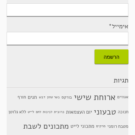
אימייל*
תגיות
ארוחת שישי
חגים
אגוזים
חורף
בורקס
דבש
בשר טחון
טבעוני
יום העצמאות
חנוכה
ללא גלוטן
כרובית
לייט
לביבות
לחם
מתכונים לשבת
מתכוני לייט
מטבח רומני
מרקים