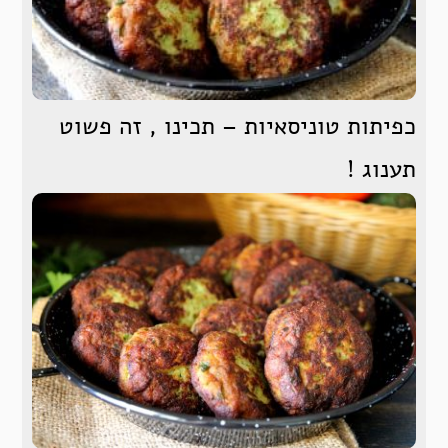
כפיתות טוניסאיות – תכינו , זה פשוט
תענוג !