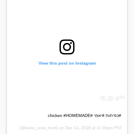
View this post on Instagram
#כפיתות #יאמי #chicken #HOMEMADE
 food blog
(@bake_cook_food) on
Dec 14, 2018 at 11:46pm PST