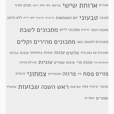
ארוחת שישי
חגים
אגוזים
חורף
בורקס
דבש
בשר טחון
טבעוני
יום העצמאות
חנוכה
ללא גלוטן
כרובית
לייט
לביבות
לחם
מתכונים לשבת
מתכוני לייט
מטבח רומני
מרקים
מתכונים מהירים וקלים
מתכונים לתשעה באב
סלטים
עוגות
עוגות בחושות
עוגות גבינה
מתכונים עם בצק פילו
עוגיות
עוגות פרי
עוגות שמרים
עוגיות פרווה
עוגות פרווה
צמחוני
פסח
פרווה
פורים
פשטידות
קינוחים
פרג
שבועות
ראש השנה
קינוחי פסח
טבעוני
קציצות
שוקולד
שמרים
שקדים