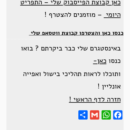
כאן קבוצת הפייסבוק שלי – התפריט
היומי
– מוזמנים להצטרף !
כנסו כאן והצטרפו קבוצת ווטסאפ שלי
באינסטגרם שלי כבר ביקרתם ? בואו
כנסו
כאן-
ותוכלו לראות תהליכי בישול ואפייה
אונליין !
חזרה לדף הראשי !
Share
Gmail
Wha
F