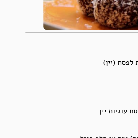
לפסח (יין)