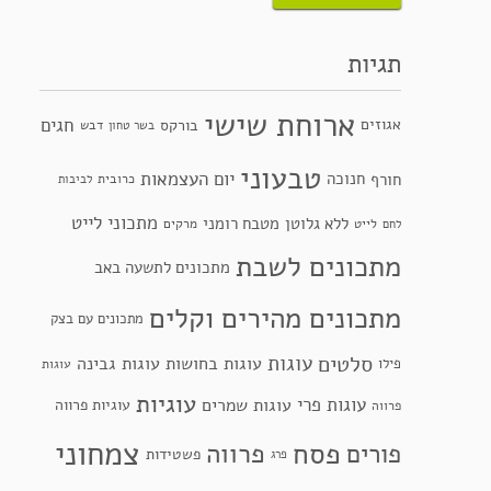
תגיות
ארוחת שישי
חגים
אגוזים
בורקס
דבש
בשר טחון
טבעוני
יום העצמאות
חנוכה
חורף
כרובית
לביבות
מתכוני לייט
ללא גלוטן
מטבח רומני
לייט
מרקים
לחם
מתכונים לשבת
מתכונים לתשעה באב
מתכונים מהירים וקלים
מתכונים עם בצק
סלטים
עוגות
עוגות בחושות
עוגות גבינה
פילו
עוגות
עוגיות
עוגות פרי
עוגות שמרים
עוגיות פרווה
פרווה
צמחוני
פסח
פרווה
פורים
פשטידות
פרג