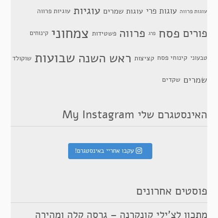
עוגיות
עוגות פרי
עוגות שמרים
עוגיות פרווה
עוגות פרווה
צמחוני
פסח
פרווה
פורים
פשטידות
קינוחים
פרג
שבועות
ראש השנה
קינוחי פסח
טבעוני
קציצות
שוקולד
שמרים
שקדים
האינסטגרם שלי My Instagram
עקבו אחריי באינסטגרם!
פוסטים אחרונים
מתכון לצ’ילי קונקרנה – גרסה קלה ומהירה