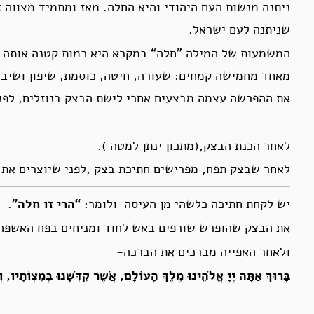
ניתנה מנשות העם היהודי והיא החלה. מאז ומתמיד מצווה 
שניתנה לעם ישראל.
המשמעות של המילה ”חלה“ במקרא היא כמות קטנה אותה מ
מאחד מחמישה קמחים: שעורה, חיטה, כוסמת, שיפון ושיבולת
את ההפרשה עצמה מבצעים אחרי לישת הבצק בנוזלים, לפני
לאחר הכנת הבצק,(מתכון ינתן למטה ).
לאחר שבצק תפח, מפרישים חתיכת בצק ,לפני שיוצרים את 
יש לקחת חתיכה כלשהי מן העיסה ולומר:
“הרי זו חלה”
.
את הבצק שהופרש שורפים באש לחוד ומניחים בפח האשפה
ולאחר האפייה מברכים את הברכה-
בָּרוּךְ אַתָּה יְיָ אֱלֹהֵינוּ מֶלֶךְ הָעוֹלָם, אֲֹשֶר קִדְֹּשָנוּ בְּמִצְוֹתָיו,