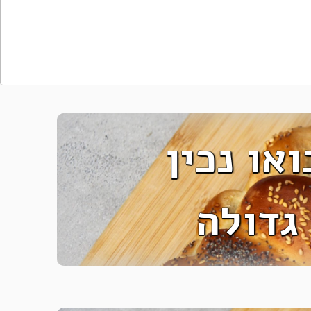
או נכין
גדולה