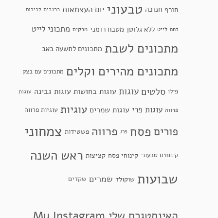
טבעוני
יום העצמאות
חנוכה
חורף
כרובית
לביבות
מתכוני לייט
ללא גלוטן
מטבח רומני
לייט
מרקים
לחם
מתכונים לשבת
מתכונים לתשעה באב
מתכונים מהירים וקלים
מתכונים עם בצק
סלטים
עוגות
עוגות בחושות
עוגות גבינה
פילו
עוגות
עוגיות
עוגות פרי
עוגות שמרים
עוגיות פרווה
פרווה
צמחוני
פסח
פרווה
פורים
פשטידות
פרג
ראש השנה
קינוחי פסח
קינוחים טבעוני
קציצות
שבועות
שמרים
שקדים
שוקולד
האינסטגרם שלי My Instagram