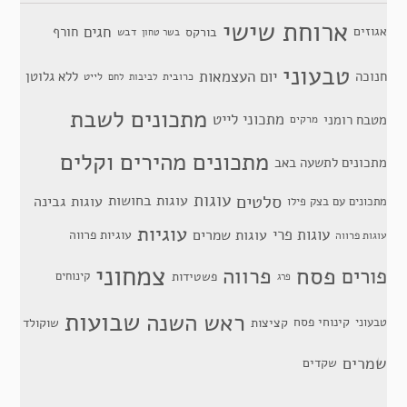
ארוחת שישי
חגים
אגוזים
חורף
בורקס
דבש
בשר טחון
טבעוני
יום העצמאות
חנוכה
ללא גלוטן
כרובית
לייט
לביבות
לחם
מתכונים לשבת
מתכוני לייט
מטבח רומני
מרקים
מתכונים מהירים וקלים
מתכונים לתשעה באב
סלטים
עוגות
עוגות בחושות
עוגות גבינה
מתכונים עם בצק פילו
עוגיות
עוגות פרי
עוגות שמרים
עוגיות פרווה
עוגות פרווה
צמחוני
פסח
פרווה
פורים
פשטידות
קינוחים
פרג
שבועות
ראש השנה
קינוחי פסח
טבעוני
קציצות
שוקולד
שמרים
שקדים