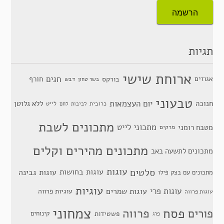
תגיות
ארוחת שישי
חגים
אגוזים
חורף
בורקס
דבש
בשר טחון
טבעוני
יום העצמאות
חנוכה
ללא גלוטן
כרובית
לייט
לביבות
לחם
מתכונים לשבת
מתכוני לייט
מטבח רומני
מרקים
מתכונים מהירים וקלים
מתכונים לתשעה באב
סלטים
עוגות
עוגות בחושות
עוגות גבינה
מתכונים עם בצק פילו
עוגיות
עוגות פרי
עוגות שמרים
עוגיות פרווה
עוגות פרווה
צמחוני
פסח
פרווה
פורים
פשטידות
קינוחים
פרג