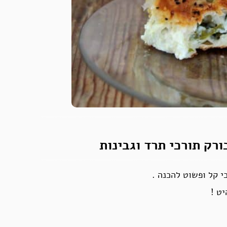
ורק תורכי תרד וגבינות
י קל ופשוט להכנה .
ט !