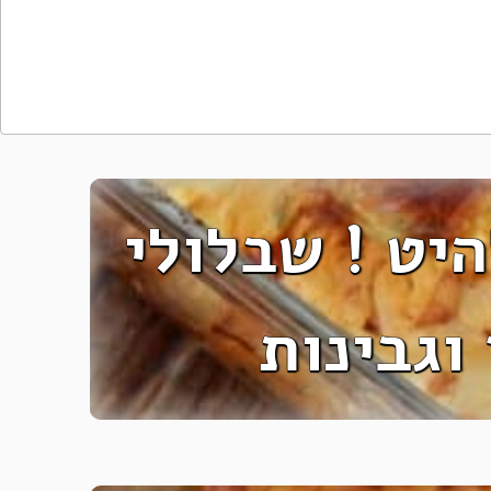
יט ! שבלולי
וגבינות