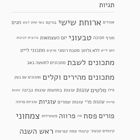
תגיות
ארוחת שישי
חגים
אגוזים
בורקס
דבש
בשר טחון
טבעוני
יום העצמאות
חנוכה
חורף
כרובית
לביבות
מתכוני לייט
ללא גלוטן
מטבח רומני
לייט
מרקים
לחם
מתכונים לשבת
מתכונים לתשעה באב
מתכונים מהירים וקלים
מתכונים עם בצק
סלטים
עוגות
עוגות בחושות
עוגות גבינה
פילו
עוגות
עוגיות
עוגות פרי
עוגות שמרים
עוגיות פרווה
פרווה
צמחוני
פסח
פרווה
פורים
פשטידות
פרג
ראש השנה
קינוחי פסח
קינוחים טבעוני
קציצות