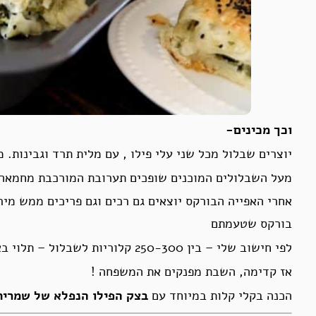
וכך מכינים-
יוצרים שבלול מכל שני עלי פילו , עם מלית תרד וגבינות. מ
מעל השבלולים המוכנים שופכים תערובת המורכבת מחמאה, ח
אחרי האפייה הבורקס יוצאים גם רכים וגם פריכים ממש מיר
בורקס שטעמתם
לפי חישוב שלי – בין 250-300 קלוריות לשבלול – תלוי באחוזי השומן של הגבינות שמשתמשים
אז קדימה, השבת מפנקים את המשפחה !
הכנה בקלי קלות במיוחד עם
בצק הפילו הנפלא של
שמרית