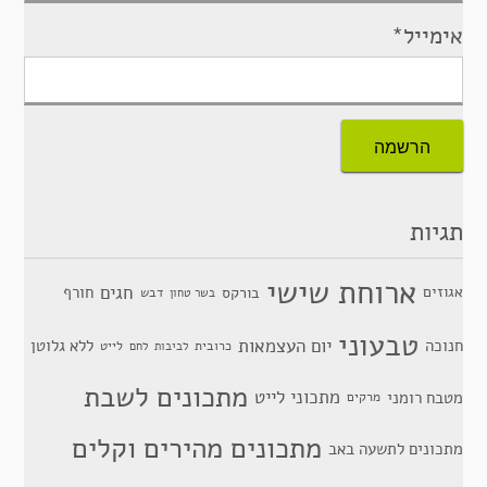
אימייל*
תגיות
ארוחת שישי
חגים
אגוזים
חורף
בורקס
דבש
בשר טחון
טבעוני
יום העצמאות
חנוכה
ללא גלוטן
כרובית
לייט
לביבות
לחם
מתכונים לשבת
מתכוני לייט
מטבח רומני
מרקים
מתכונים מהירים וקלים
מתכונים לתשעה באב