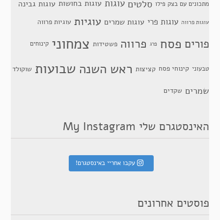
סלטים
עוגות
עוגות בחושות
עוגות גבינה
מתכונים עם בצק פילו
עוגיות
עוגות פרי
עוגות שמרים
עוגיות פרווה
עוגות פרווה
צמחוני
פסח
פרווה
פורים
פשטידות
קינוחים
פרג
שבועות
ראש השנה
קינוחי פסח
טבעוני
קציצות
שוקולד
שמרים
שקדים
האינסטגרם שלי My Instagram
עקבו אחריי באינסטגרם!
פוסטים אחרונים