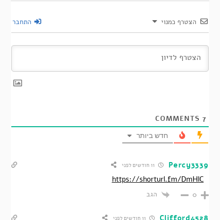
הצטרף כמנוי
התחבר
COMMENTS
7
חדש ביותר
Percy3339
11 חודשים לפני
https://shorturl.fm/DmHlC
הגב
0
Clifford4528
11 חודשים לפני