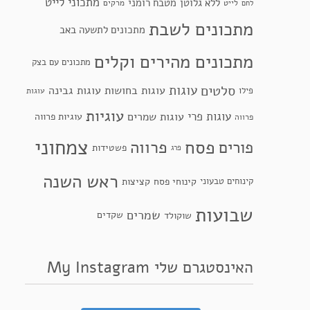
מתכוני לייט
ללא גלוטן
מטבח רומני
לייט
מרקים
לחם
מתכונים לשבת
מתכונים לתשעה באב
מתכונים מהירים וקלים
מתכונים עם בצק
סלטים
עוגות
עוגות בחושות
עוגות גבינה
פילו
עוגות
עוגיות
עוגות פרי
עוגות שמרים
עוגיות פרווה
פרווה
צמחוני
פסח
פרווה
פורים
פשטידות
פרג
ראש השנה
קינוחי פסח
קינוחים טבעוני
קציצות
שבועות
שמרים
שקדים
שוקולד
האינסטגרם שלי My Instagram