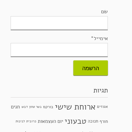
שם
אימייל*
תגיות
ארוחת שישי
חגים
אגוזים
בורקס
דבש
בשר טחון
טבעוני
יום העצמאות
חנוכה
חורף
כרובית
לביבות