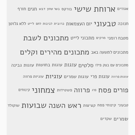
ארוחת שישי
חגים
אגוזים
חורף
בורקס
דבש
בשר טחון
טבעוני
יום העצמאות
חנוכה
ללא גלוטן
כרובית
לייט
לביבות
לחם
מתכונים לשבת
מתכוני לייט
מטבח רומני
מרקים
מתכונים מהירים וקלים
מתכונים לתשעה באב
סלטים
עוגות
עוגות בחושות
עוגות גבינה
מתכונים עם בצק פילו
עוגיות
עוגות פרי
עוגות שמרים
עוגיות פרווה
עוגות פרווה
צמחוני
פסח
פרווה
פורים
פשטידות
קינוחים
פרג
שבועות
ראש השנה
קינוחי פסח
טבעוני
קציצות
שוקולד
שמרים
שקדים