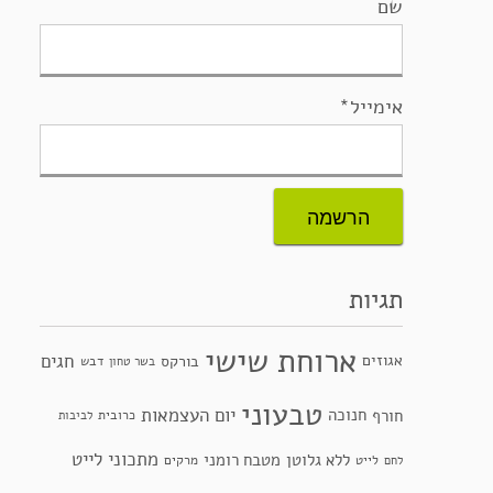
שם
אימייל*
תגיות
ארוחת שישי
חגים
אגוזים
בורקס
דבש
בשר טחון
טבעוני
יום העצמאות
חנוכה
חורף
כרובית
לביבות
מתכוני לייט
ללא גלוטן
מטבח רומני
לייט
מרקים
לחם