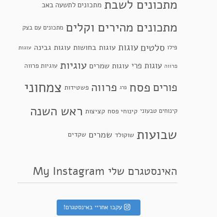
מתכונים לשבת
מתכונים לתשעה באב
מתכונים מהירים וקלים
מתכונים עם בצק
סלטים
עוגות
עוגות בחושות
עוגות גבינה
פילו
עוגות
עוגיות
עוגות פרי
עוגות שמרים
עוגיות פרווה
פרווה
צמחוני
פסח
פרווה
פורים
פשטידות
פרג
ראש השנה
קינוחי פסח
קינוחים טבעוני
קציצות
שבועות
שמרים
שקדים
שוקולד
האינסטגרם שלי My Instagram
עקבו אחריי באינסטגרם!