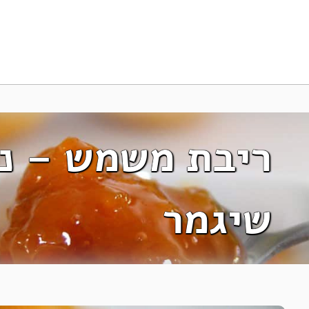
ריבת משמש – נכ
שיגמר