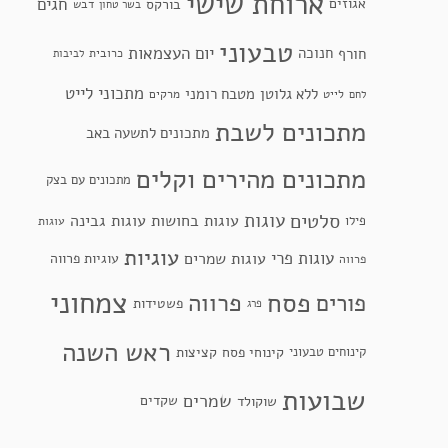
ארוחת שישי
חגים
אגוזים
בורקס
דבש
בשר טחון
טבעוני
יום העצמאות
חנוכה
חורף
כרובית
לביבות
מתכוני לייט
ללא גלוטן
מטבח רומני
לייט
מרקים
לחם
מתכונים לשבת
מתכונים לתשעה באב
מתכונים מהירים וקלים
מתכונים עם בצק
סלטים
עוגות
עוגות בחושות
עוגות גבינה
פילו
עוגות
עוגיות
עוגות פרי
עוגות שמרים
עוגיות פרווה
פרווה
צמחוני
פסח
פרווה
פורים
פשטידות
פרג
ראש השנה
קינוחי פסח
קינוחים טבעוני
קציצות
שבועות
שמרים
שקדים
שוקולד