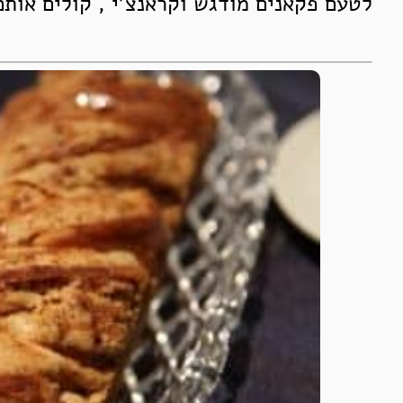
לטעם פקאנים מודגש וקראנצ'י , קולים אותם