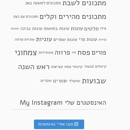
מתכונים לשבת
מתכונים לתשעה באב
מתכונים מהירים וקלים
מתכונים עם בצק
סלטים
עוגות
עוגות בחושות
עוגות גבינה
פילו
עוגות
עוגיות
עוגות פרי
עוגות שמרים
עוגיות פרווה
פרווה
צמחוני
פסח
פרווה
פורים
פשטידות
פרג
ראש השנה
קינוחי פסח
קינוחים טבעוני
קציצות
שבועות
שמרים
שקדים
שוקולד
האינסטגרם שלי My Instagram
עקבו אחריי באינסטגרם!