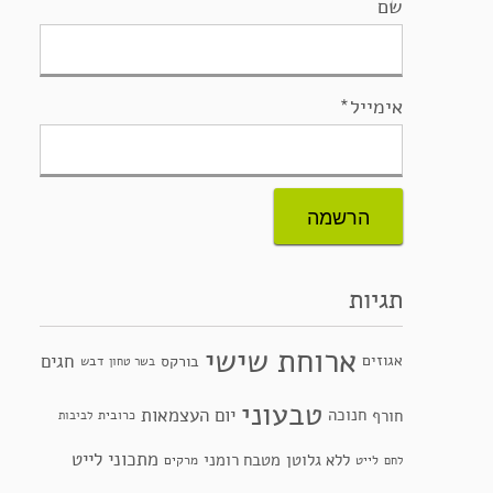
שם
אימייל*
תגיות
ארוחת שישי
חגים
אגוזים
בורקס
דבש
בשר טחון
טבעוני
יום העצמאות
חנוכה
חורף
כרובית
לביבות
מתכוני לייט
ללא גלוטן
מטבח רומני
לייט
מרקים
לחם