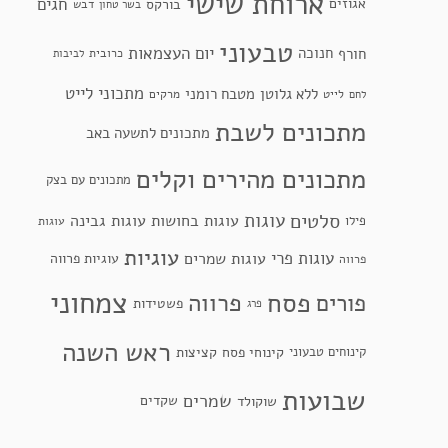
ארוחת שישי
חגים
אגוזים
בורקס
דבש
בשר טחון
טבעוני
יום העצמאות
חנוכה
חורף
כרובית
לביבות
מתכוני לייט
ללא גלוטן
מטבח רומני
לייט
מרקים
לחם
מתכונים לשבת
מתכונים לתשעה באב
מתכונים מהירים וקלים
מתכונים עם בצק
סלטים
עוגות
עוגות בחושות
עוגות גבינה
פילו
עוגות
עוגיות
עוגות פרי
עוגות שמרים
עוגיות פרווה
פרווה
צמחוני
פסח
פרווה
פורים
פשטידות
פרג
ראש השנה
קינוחי פסח
קינוחים טבעוני
קציצות
שבועות
שמרים
שקדים
שוקולד