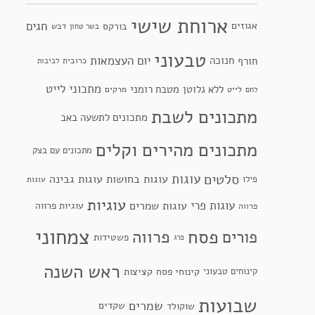
ארוחת שישי
חגים
אגוזים
בורקס
דבש
בשר טחון
טבעוני
יום העצמאות
חנוכה
חורף
כרובית
לביבות
מתכוני לייט
ללא גלוטן
מטבח רומני
לייט
מרקים
לחם
מתכונים לשבת
מתכונים לתשעה באב
מתכונים מהירים וקלים
מתכונים עם בצק
סלטים
עוגות
עוגות בחושות
עוגות גבינה
פילו
עוגות
עוגיות
עוגות פרי
עוגות שמרים
עוגיות פרווה
פרווה
צמחוני
פסח
פרווה
פורים
פשטידות
פרג
ראש השנה
קינוחי פסח
קינוחים טבעוני
קציצות
שבועות
שמרים
שקדים
שוקולד