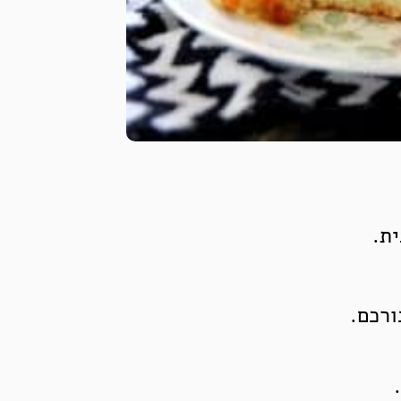
ית.
ורכם.