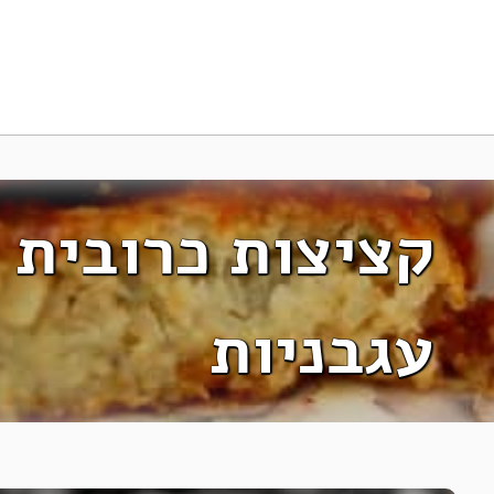
קציצות כרובית 
עגבניות