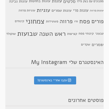
סלטים
עוגות
עוגות בחושות
עוגות גבינה
מתכונים עם בצק פילו
עוגיות
עוגות פרי
עוגות שמרים
עוגיות פרווה
עוגות פרווה
צמחוני
פסח
פרווה
פורים
פשטידות
קינוחים
פרג
שבועות
ראש השנה
קינוחי פסח
טבעוני
קציצות
שוקולד
שמרים
שקדים
האינסטגרם שלי My Instagram
עקבו אחריי באינסטגרם!
פוסטים אחרונים