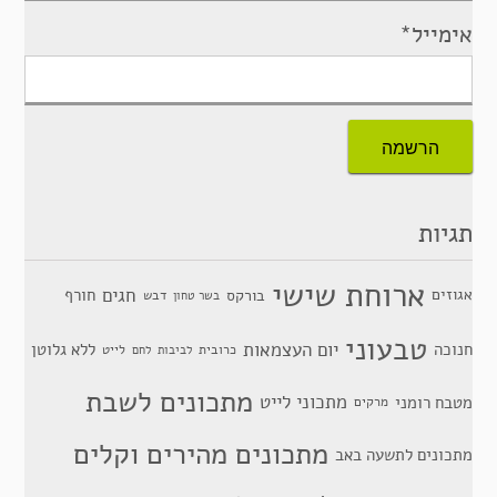
אימייל*
תגיות
ארוחת שישי
חגים
אגוזים
חורף
בורקס
דבש
בשר טחון
טבעוני
יום העצמאות
חנוכה
ללא גלוטן
כרובית
לייט
לביבות
לחם
מתכונים לשבת
מתכוני לייט
מטבח רומני
מרקים
מתכונים מהירים וקלים
מתכונים לתשעה באב