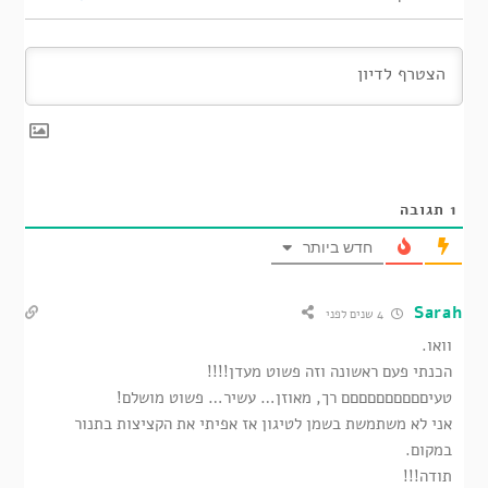
1
תגובה
חדש ביותר
Sarah
4 שנים לפני
וואו.
הכנתי פעם ראשונה וזה פשוט מעדן!!!!
טעיםםםםםםםםםם רך, מאוזן… עשיר… פשוט מושלם!
אני לא משתמשת בשמן לטיגון אז אפיתי את הקציצות בתנור
במקום.
תודה!!!