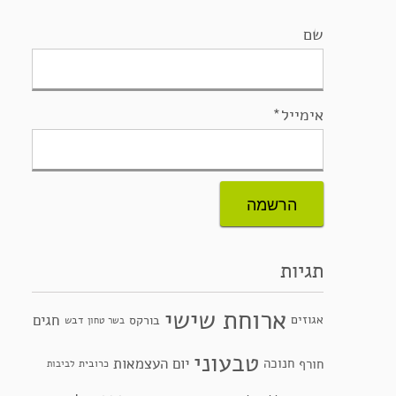
שם
אימייל*
תגיות
ארוחת שישי
חגים
אגוזים
בורקס
דבש
בשר טחון
טבעוני
יום העצמאות
חנוכה
חורף
כרובית
לביבות