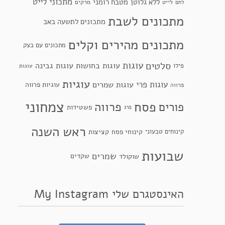
מתכוני לייט
ללא גלוטן
מטבח רומני
לייט
מרקים
לחם
מתכונים לשבת
מתכונים לתשעה באב
מתכונים מהירים וקלים
מתכונים עם בצק
סלטים
עוגות
עוגות בחושות
עוגות גבינה
פילו
עוגות
עוגיות
עוגות פרי
עוגות שמרים
עוגיות פרווה
פרווה
צמחוני
פסח
פרווה
פורים
פשטידות
פרג
ראש השנה
קינוחי פסח
קינוחים טבעוני
קציצות
שבועות
שמרים
שקדים
שוקולד
האינסטגרם שלי My Instagram