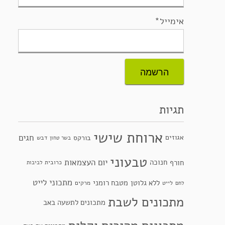
אימייל*
תגיות
ארוחת שישי
חגים
אגוזים
בורקס
דבש
בשר טחון
טבעוני
יום העצמאות
חנוכה
חורף
כרובית
לביבות
מתכוני לייט
ללא גלוטן
מטבח רומני
לייט
מרקים
לחם
מתכונים לשבת
מתכונים לתשעה באב