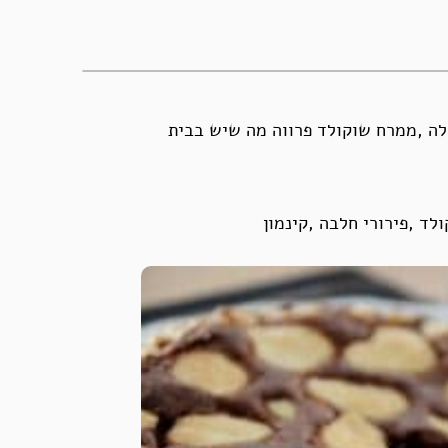
לד ,פירורי חלבה ,קינמון