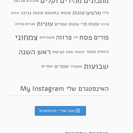
מתכונים מהירים וקלים
מתכונים עם בצק
סלטים
עוגות
עוגות בחושות
עוגות גבינה
פילו
עוגות
עוגיות
עוגות פרי
עוגות שמרים
עוגיות פרווה
פרווה
צמחוני
פסח
פרווה
פורים
פשטידות
פרג
ראש השנה
קינוחי פסח
קינוחים טבעוני
קציצות
שבועות
שמרים
שקדים
שוקולד
האינסטגרם שלי My Instagram
עקבו אחריי באינסטגרם!