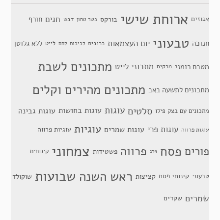
ארוחת שישי
חגים
אגוזים
חורף
בורקס
דבש
בשר טחון
טבעוני
יום העצמאות
חנוכה
ללא גלוטן
כרובית
לייט
לביבות
לחם
מתכונים לשבת
מתכוני לייט
מטבח רומני
מרקים
מתכונים מהירים וקלים
מתכונים לתשעה באב
סלטים
עוגות
עוגות בחושות
עוגות גבינה
מתכונים עם בצק פילו
עוגיות
עוגות פרי
עוגות שמרים
עוגיות פרווה
עוגות פרווה
צמחוני
פסח
פרווה
פורים
פשטידות
קינוחים
פרג
שבועות
ראש השנה
קינוחי פסח
טבעוני
קציצות
שוקולד
שמרים
שקדים