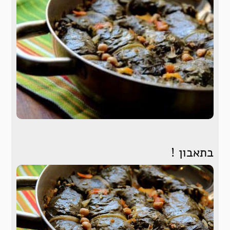
בתאבון !