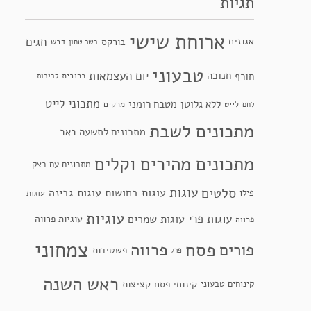
תגיות
ארוחת שישי
חגים
אגוזים
בורקס
דבש
בשר טחון
טבעוני
יום העצמאות
חנוכה
חורף
כרובית
לביבות
מתכוני לייט
ללא גלוטן
מטבח רומני
לייט
מרקים
לחם
מתכונים לשבת
מתכונים לתשעה באב
מתכונים מהירים וקלים
מתכונים עם בצק
סלטים
עוגות
עוגות בחושות
עוגות גבינה
פילו
עוגות
עוגיות
עוגות פרי
עוגות שמרים
עוגיות פרווה
פרווה
צמחוני
פסח
פרווה
פורים
פשטידות
פרג
ראש השנה
קינוחי פסח
קינוחים טבעוני
קציצות