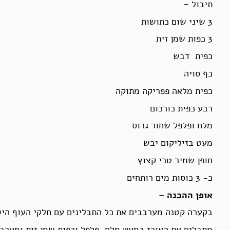
תיבול –
3 שיני שום כתושות
3 כפות שמן זית
כפית דבש
כף סויה
כפית מלאה פפריקה מתוקה
רבע כפית כורכום
מלח ופלפל שחור גרוס
מעט בזיליקום יבש
חופן שמיר טרי קצוץ
כ- 3 כוסות מים רותחים
אופן ההכנה –
בקערה קטנה מערבבים את כל התבלינים עם חלקי העוף היט
מתבלים את האורז במעט מלח, פלפל וכפית שמן זית ומערבב