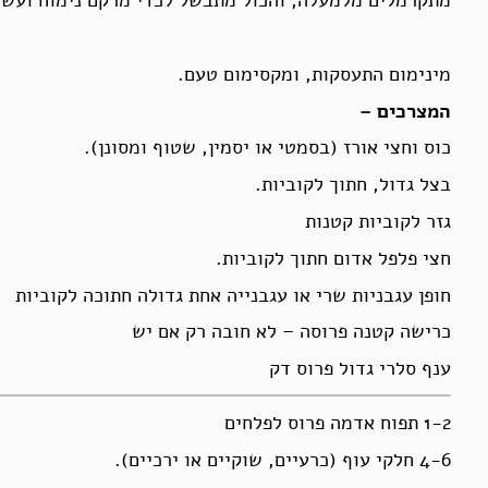
מתקרמלים מלמעלה, והכול מתבשל לכדי מרקם נימוח ועשי
מינימום התעסקות, ומקסימום טעם.
המצרכים –
כוס וחצי אורז (בסמטי או יסמין, שטוף ומסונן).
בצל גדול, חתוך לקוביות.
גזר לקוביות קטנות
חצי פלפל אדום חתוך לקוביות.
חופן עגבניות שרי או עגבנייה אחת גדולה חתוכה לקוביות
כרישה קטנה פרוסה – לא חובה רק אם יש
ענף סלרי גדול פרוס דק
1-2 תפוח אדמה פרוס לפלחים
4-6 חלקי עוף (כרעיים, שוקיים או ירכיים).