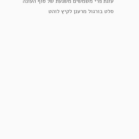
עוגת פרי משמשים משגעת של סוף העונה
סלט בורגול מרענן לקיץ לוהט