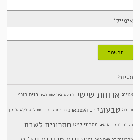
אימייל*
תגיות
ארוחת שישי
חגים
אגוזים
חורף
בורקס
דבש
בשר טחון
טבעוני
יום העצמאות
חנוכה
ללא גלוטן
כרובית
לייט
לביבות
לחם
מתכונים לשבת
מתכוני לייט
מטבח רומני
מרקים
מתכונים מהירים וקלים
מתכונים לתשעה באב