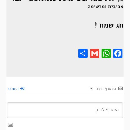
אביבית ומרשימה
חג שמח !
Share
Gmail
Wha
F
הצטרף כמנוי
התחבר