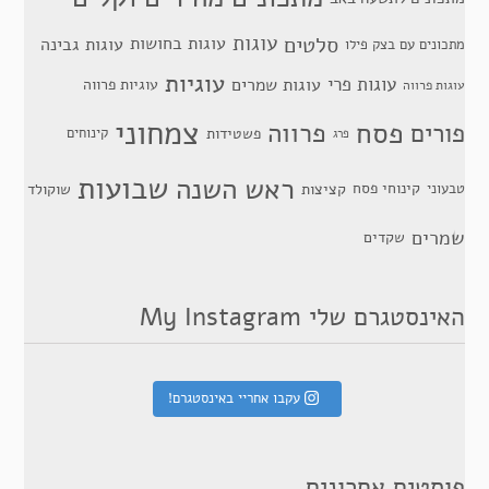
סלטים
עוגות
עוגות בחושות
עוגות גבינה
מתכונים עם בצק פילו
עוגיות
עוגות פרי
עוגות שמרים
עוגיות פרווה
עוגות פרווה
צמחוני
פסח
פרווה
פורים
פשטידות
קינוחים
פרג
שבועות
ראש השנה
קינוחי פסח
טבעוני
קציצות
שוקולד
שמרים
שקדים
האינסטגרם שלי My Instagram
עקבו אחריי באינסטגרם!
פוסטים אחרונים