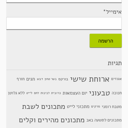
אימייל*
תגיות
ארוחת שישי
חגים
אגוזים
חורף
בורקס
דבש
בשר טחון
טבעוני
יום העצמאות
חנוכה
ללא גלוטן
כרובית
לייט
לביבות
לחם
מתכונים לשבת
מתכוני לייט
מטבח רומני
מרקים
מתכונים מהירים וקלים
מתכונים לתשעה באב