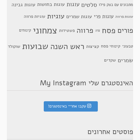
סלטים
עוגות
עוגות בחושות
עוגות גבינה
מתכונים עם בצק פילו
עוגיות
עוגות פרי
עוגות שמרים
עוגיות פרווה
עוגות פרווה
צמחוני
פסח
פרווה
פורים
פשטידות
קינוחים
פרג
שבועות
ראש השנה
קינוחי פסח
טבעוני
קציצות
שוקולד
שמרים
שקדים
האינסטגרם שלי My Instagram
עקבו אחריי באינסטגרם!
פוסטים אחרונים