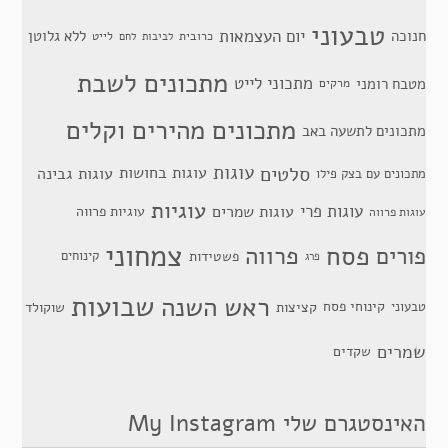
טבעוני
יום העצמאות
חנוכה
ללא גלוטן
כרובית
לייט
לביבות
לחם
מתכונים לשבת
מתכוני לייט
מטבח רומני
מרקים
מתכונים מהירים וקלים
מתכונים לתשעה באב
סלטים
עוגות
עוגות בחושות
עוגות גבינה
מתכונים עם בצק פילו
עוגיות
עוגות פרי
עוגות שמרים
עוגיות פרווה
עוגות פרווה
צמחוני
פסח
פרווה
פורים
פשטידות
קינוחים
פרג
שבועות
ראש השנה
קינוחי פסח
טבעוני
קציצות
שוקולד
שמרים
שקדים
האינסטגרם שלי My Instagram