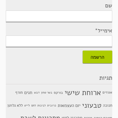
שם
אימייל*
תגיות
ארוחת שישי
חגים
אגוזים
חורף
בורקס
דבש
בשר טחון
טבעוני
יום העצמאות
חנוכה
ללא גלוטן
כרובית
לייט
לביבות
לחם
מתכונים לשבת
מתכוני לייט
מטבח רומני
מרקים