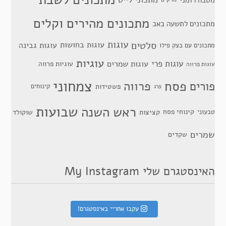
מתכונים מהירים וקלים
מתכונים לתשעה באב
סלטים
עוגות
עוגות בחושות
עוגות גבינה
מתכונים עם בצק פילו
עוגיות
עוגות פרי
עוגות שמרים
עוגיות פרווה
עוגות פרווה
צמחוני
פסח
פרווה
פורים
פשטידות
קינוחים
פרג
שבועות
ראש השנה
קינוחי פסח
טבעוני
קציצות
שוקולד
שמרים
שקדים
האינסטגרם שלי My Instagram
עקבו אחריי באינסטגרם!