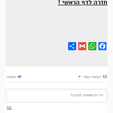
חזרה לדף הראשי !
Share
Gmail
Wha
F
הצטרף כמנוי
התחבר