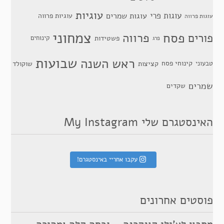
עוגיות
עוגות פרי
עוגות שמרים
עוגיות פרווה
עוגות פרווה
צמחוני
פסח
פרווה
פורים
פשטידות
קינוחים
פרג
שבועות
ראש השנה
קינוחי פסח
טבעוני
קציצות
שוקולד
שמרים
שקדים
האינסטגרם שלי My Instagram
עקבו אחריי באינסטגרם!
פוסטים אחרונים