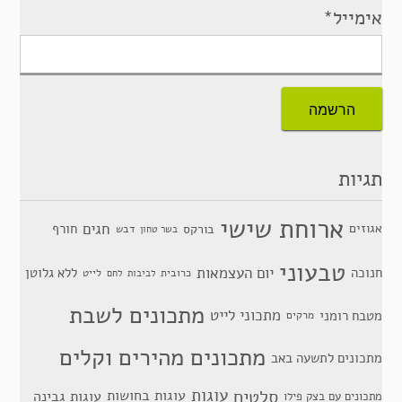
אימייל*
תגיות
ארוחת שישי
חגים
אגוזים
חורף
בורקס
דבש
בשר טחון
טבעוני
יום העצמאות
חנוכה
ללא גלוטן
כרובית
לייט
לביבות
לחם
מתכונים לשבת
מתכוני לייט
מטבח רומני
מרקים
מתכונים מהירים וקלים
מתכונים לתשעה באב
סלטים
עוגות
עוגות בחושות
עוגות גבינה
מתכונים עם בצק פילו