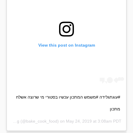
View this post on Instagram
#עוגתגלידה #משמש המתכון עכשיו בסטורי מי שרוצה אשלח
מתכון
Dafna Oster Michael food blog
(@bake_cook_food) on
May 24, 2019 at 3:08am PDT