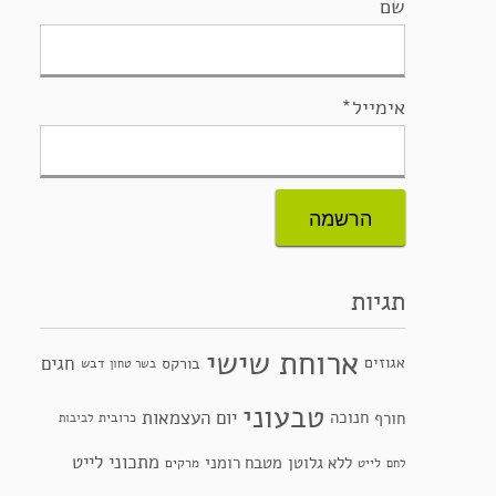
שם
אימייל*
תגיות
ארוחת שישי
חגים
אגוזים
בורקס
דבש
בשר טחון
טבעוני
יום העצמאות
חנוכה
חורף
כרובית
לביבות
מתכוני לייט
ללא גלוטן
מטבח רומני
לייט
מרקים
לחם