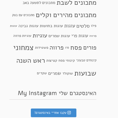
מתכונים לשבת
מתכונים לתשעה באב
מתכונים מהירים וקלים
מתכונים עם בצק
סלטים
עוגות
עוגות בחושות
עוגות גבינה
פילו
עוגות
עוגיות
עוגות פרי
עוגות שמרים
עוגיות פרווה
פרווה
צמחוני
פסח
פרווה
פורים
פשטידות
פרג
ראש השנה
קינוחי פסח
קינוחים טבעוני
קציצות
שבועות
שמרים
שקדים
שוקולד
האינסטגרם שלי My Instagram
עקבו אחריי באינסטגרם!