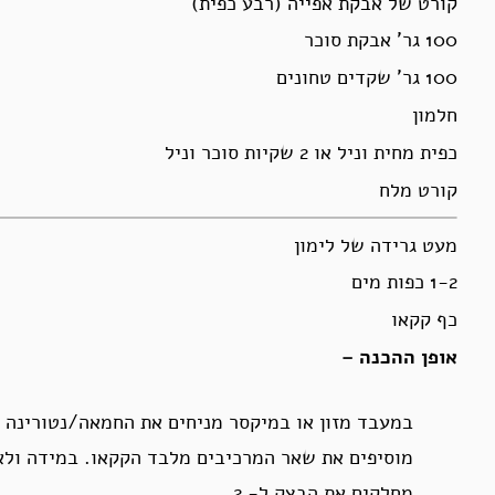
קורט של אבקת אפייה (רבע כפית)
100 גר’ אבקת סוכר
100 גר’ שקדים טחונים
חלמון
כפית מחית וניל או 2 שקיות סוכר וניל
קורט מלח
מעט גרידה של לימון
1-2 כפות מים
כף קקאו
אופן ההכנה –
במעבד מזון או במיקסר מניחים את החמאה/נטורינה ה
מוסיפים את שאר המרכיבים מלבד הקקאו. במידה ולא
מחלקים את הבצק ל- 2 .