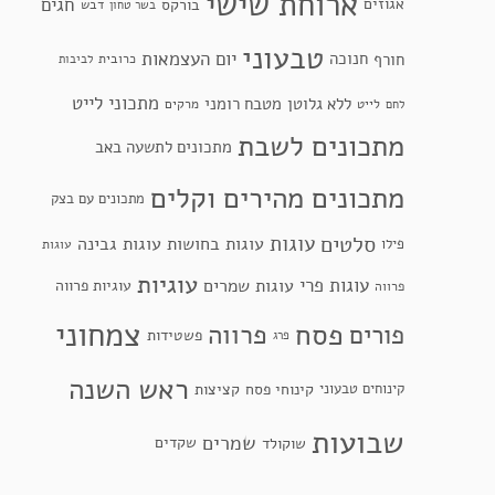
ארוחת שישי
חגים
אגוזים
בורקס
דבש
בשר טחון
טבעוני
יום העצמאות
חנוכה
חורף
כרובית
לביבות
מתכוני לייט
ללא גלוטן
מטבח רומני
לייט
מרקים
לחם
מתכונים לשבת
מתכונים לתשעה באב
מתכונים מהירים וקלים
מתכונים עם בצק
סלטים
עוגות
עוגות בחושות
עוגות גבינה
פילו
עוגות
עוגיות
עוגות פרי
עוגות שמרים
עוגיות פרווה
פרווה
צמחוני
פסח
פרווה
פורים
פשטידות
פרג
ראש השנה
קינוחי פסח
קינוחים טבעוני
קציצות
שבועות
שמרים
שקדים
שוקולד