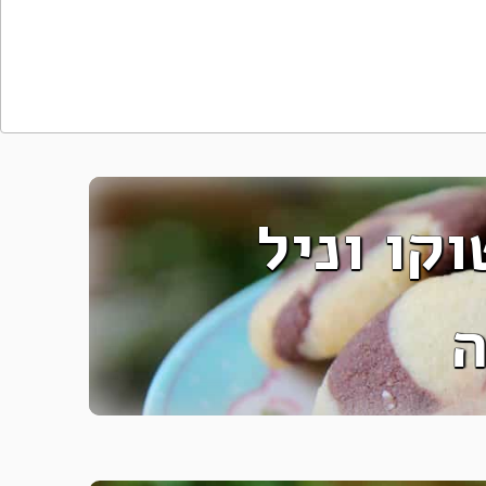
קו וניל
ה