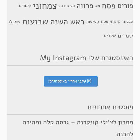
צמחוני
פסח
פרווה
פורים
פשטידות
קינוחים
פרג
שבועות
ראש השנה
קינוחי פסח
טבעוני
קציצות
שוקולד
שמרים
שקדים
האינסטגרם שלי My Instagram
עקבו אחריי באינסטגרם!
פוסטים אחרונים
מתכון לצ’ילי קונקרנה – גרסה קלה ומהירה
להכנה