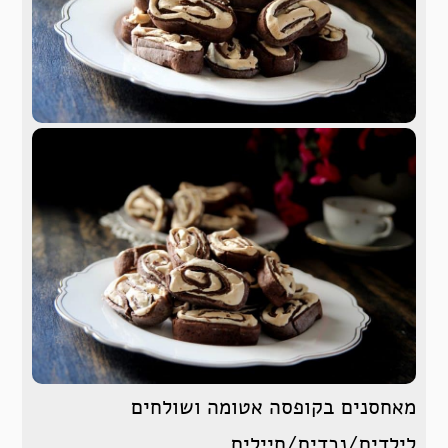
מאחסנים בקופסה אטומה ושולחים
לילדים/נכדים/חיילים