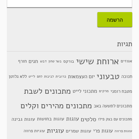
תגיות
ארוחת שישי
חגים
אגוזים
חורף
בורקס
דבש
בשר טחון
טבעוני
יום העצמאות
חנוכה
ללא גלוטן
כרובית
לייט
לביבות
לחם
מתכונים לשבת
מתכוני לייט
מטבח רומני
מרקים
מתכונים מהירים וקלים
מתכונים לתשעה באב
סלטים
עוגות
עוגות בחושות
עוגות גבינה
מתכונים עם בצק פילו
עוגיות
עוגות פרי
עוגות שמרים
עוגיות פרווה
עוגות פרווה