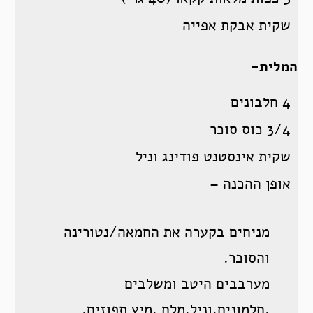
שקית אבקת אפייה
המלית-
4 חלבונים
3/4 כוס סוכר
שקית אינסטנט פודינג וניל
אופן ההכנה –
מניחים בקערה את החמאה/נטורינה
והסוכר.
מערבבים היטב ומשלבים
,חלמונים,וניל,מלח ,מיץ תפוזים.