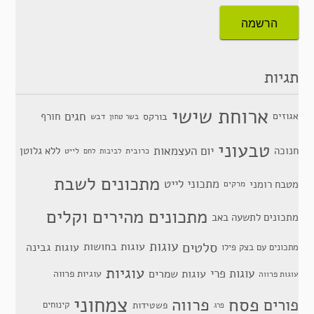
תגיות
ארוחת שישי
חגים
אגוזים
חורף
בורקס
דבש
בשר טחון
טבעוני
יום העצמאות
חנוכה
ללא גלוטן
כרובית
לייט
לביבות
לחם
מתכונים לשבת
מתכוני לייט
מטבח רומני
מרקים
מתכונים מהירים וקלים
מתכונים לתשעה באב
סלטים
עוגות
עוגות בחושות
עוגות גבינה
מתכונים עם בצק פילו
עוגיות
עוגות פרי
עוגות שמרים
עוגיות פרווה
עוגות פרווה
צמחוני
פסח
פרווה
פורים
פשטידות
קינוחים
פרג