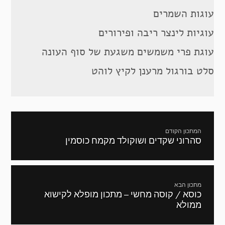
עוגות השמרים
עוגיות לינצר ריבה ופירורים
עוגת פרי משמשים משגעת של סוף העונה
סלט בורגול מרענן לקיץ לוהט
ניווט
המתכון הקודם
סהרוני שקדים ושוקולד מקמח כוסמין
מתכון
קודם:
מתכון הבא
כוסא / קוסה מחשי – מתכון מופלא לקישוא
המתכון
ממולא
הבא: