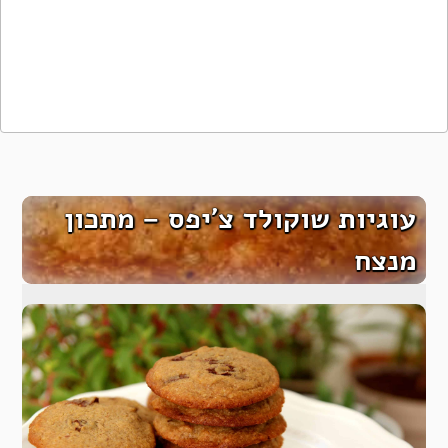
עוגיות שוקולד צ’יפס – מתכון
מנצח