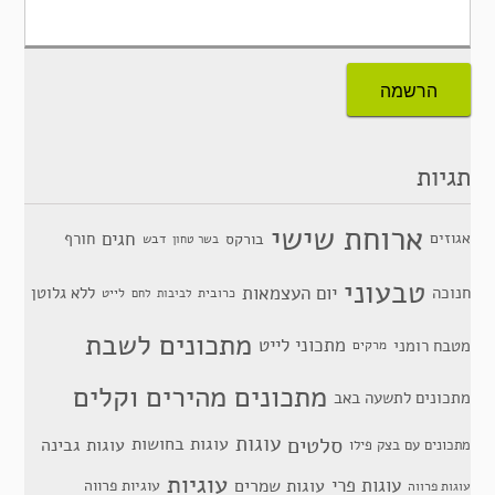
תגיות
ארוחת שישי
חגים
אגוזים
חורף
בורקס
דבש
בשר טחון
טבעוני
יום העצמאות
חנוכה
ללא גלוטן
כרובית
לייט
לביבות
לחם
מתכונים לשבת
מתכוני לייט
מטבח רומני
מרקים
מתכונים מהירים וקלים
מתכונים לתשעה באב
סלטים
עוגות
עוגות בחושות
עוגות גבינה
מתכונים עם בצק פילו
עוגיות
עוגות פרי
עוגות שמרים
עוגיות פרווה
עוגות פרווה