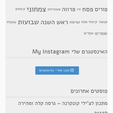
צמחוני
פסח
פרווה
פורים
פשטידות
קינוחים
פרג
שבועות
ראש השנה
קינוחי פסח
טבעוני
קציצות
שוקולד
שמרים
שקדים
האינסטגרם שלי My Instagram
עקבו אחריי באינסטגרם!
פוסטים אחרונים
מתכון לצ’ילי קונקרנה – גרסה קלה ומהירה
להכנה